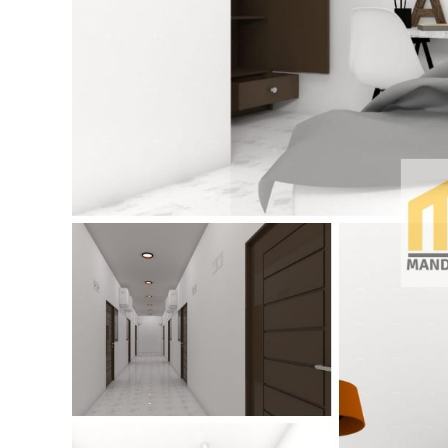
K
S
I