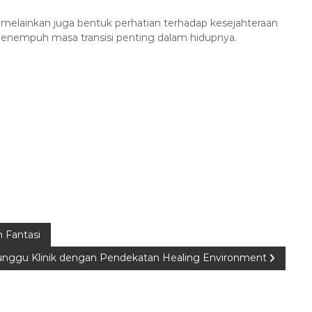
, melainkan juga bentuk perhatian terhadap kesejahteraan
nempuh masa transisi penting dalam hidupnya.
n Fantasi
Tunggu Klinik dengan Pendekatan Healing Environment