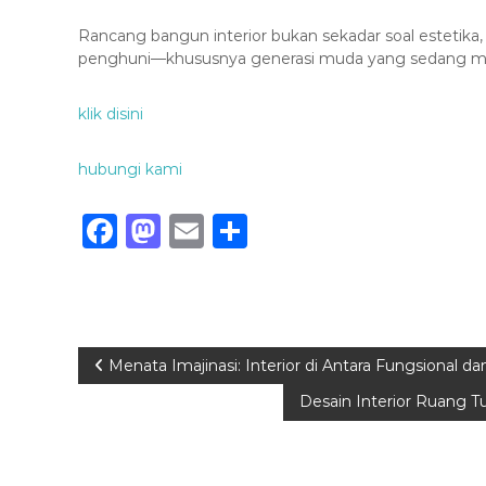
Rancang bangun interior bukan sekadar soal estetika
penghuni—khususnya generasi muda yang sedang me
klik disini
hubungi kami
F
M
E
S
a
a
m
h
c
st
ai
ar
e
o
l
e
b
d
P
Menata Imajinasi: Interior di Antara Fungsional da
o
o
Desain Interior Ruang 
o
o
n
s
k