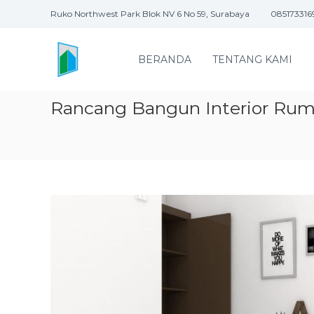
S
Ruko Northwest Park Blok NV 6 No 59, Surabaya
085173316
k
P
i
T
p
BERANDA
TENTANG KAMI
t
D
o
N
c
A
Rancang Bangun Interior Rum
o
M
n
I
t
T
e
R
n
t
A
K
O
N
S
T
R
U