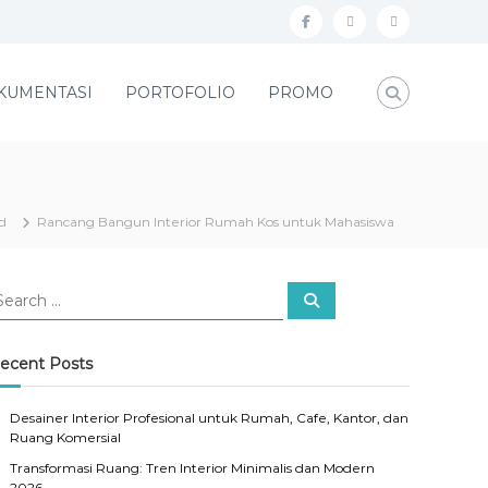
f
i
l
a
n
i
c
s
n
KUMENTASI
PORTOFOLIO
PROMO
e
t
k
b
a
e
o
g
d
o
r
i
d
Rancang Bangun Interior Rumah Kos untuk Mahasiswa
k
a
n
m
S
e
a
r
c
ecent Posts
h
Desainer Interior Profesional untuk Rumah, Cafe, Kantor, dan
Ruang Komersial
Transformasi Ruang: Tren Interior Minimalis dan Modern
2026