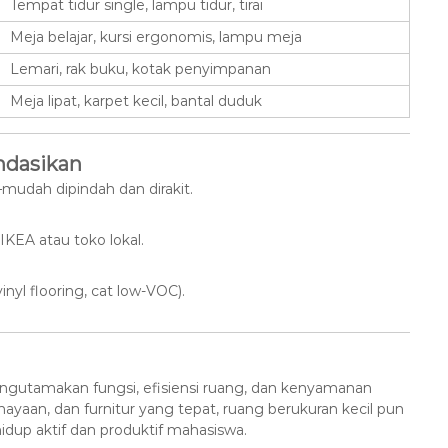
Tempat tidur single, lampu tidur, tirai
Meja belajar, kursi ergonomis, lampu meja
Lemari, rak buku, kotak penyimpanan
Meja lipat, karpet kecil, bantal duduk
ndasikan
l—mudah dipindah dan dirakit.
 IKEA atau toko lokal.
nyl flooring, cat low-VOC).
ngutamakan fungsi, efisiensi ruang, dan kenyamanan
hayaan, dan furnitur yang tepat, ruang berukuran kecil pun
dup aktif dan produktif mahasiswa.