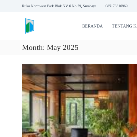
S
Ruko Northwest Park Blok NV 6 No 59, Surabaya
085173316969
k
P
i
T
p
BERANDA
TENTANG K
t
D
o
N
c
A
Month:
May 2025
o
M
n
I
t
T
e
R
n
t
A
K
O
N
S
T
R
U