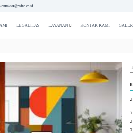
kontraktor@ptdna.co.id
AMI
LEGALITAS
LAYANAN
KONTAK KAMI
GALER
S
e
a
r
R
c
h
f
o
r
: