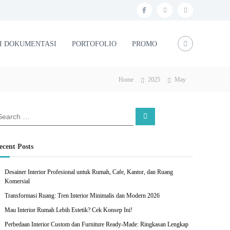
f
i
l
a
n
i
c
s
n
I DOKUMENTASI
PORTOFOLIO
PROMO
e
t
k
b
a
e
Home
2025
May
o
g
d
o
r
i
S
k
a
n
e
a
m
r
c
ecent Posts
h
Desainer Interior Profesional untuk Rumah, Cafe, Kantor, dan Ruang
Komersial
Transformasi Ruang: Tren Interior Minimalis dan Modern 2026
Mau Interior Rumah Lebih Estetik? Cek Konsep Ini!
Perbedaan Interior Custom dan Furniture Ready-Made: Ringkasan Lengkap