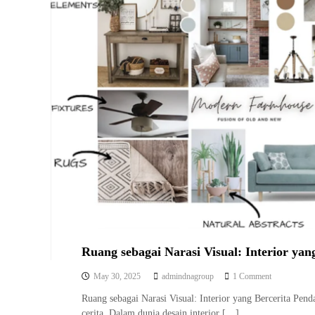
n
n
d
i
n
g
a
n
K
o
n
s
e
p
I
n
t
e
r
i
o
Ruang sebagai Narasi Visual: Interior yan
r
T
o
May 30, 2025
admindnagroup
1 Comment
r
n
a
Ruang sebagai Narasi Visual: Interior yang Bercerita Pend
R
d
cerita. Dalam dunia desain interior […]
u