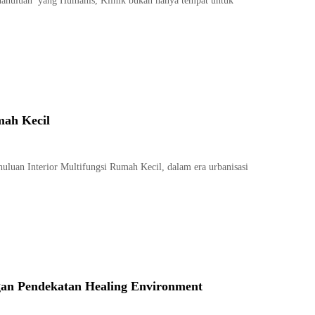
ndahuluan yang Humanis, Klinik bukan hanya tempat untuk
mah Kecil
uluan Interior Multifungsi Rumah Kecil, dalam era urbanisasi
gan Pendekatan Healing Environment