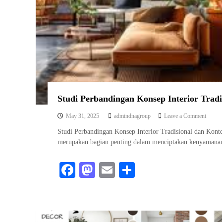
K
S
I
Studi Perbandingan Konsep Interior Trad
o
May 31, 2025
admindnagroup
Leave a Comment
n
Studi Perbandingan Konsep Interior Tradisional dan Konte
S
merupakan bagian penting dalam menciptakan kenyamanan
t
u
d
Fa
M
E
S
i
P
ce
as
m
ha
e
r
bo
to
ail
re
b
ok
do
a