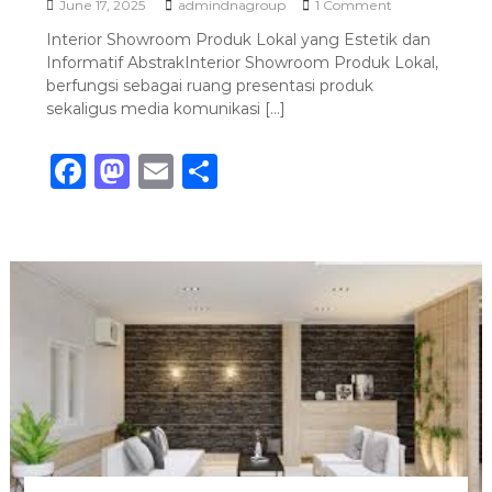
o
June 17, 2025
admindnagroup
1 Comment
S
n
Interior Showroom Produk Lokal yang Estetik dan
I
I
Informatif AbstrakInterior Showroom Produk Lokal,
n
t
berfungsi sebagai ruang presentasi produk
e
sekaligus media komunikasi […]
r
i
F
M
E
S
o
r
a
a
m
h
S
h
c
st
ai
ar
o
w
e
o
l
e
r
b
d
o
o
o
o
m
P
o
n
r
o
k
d
u
k
L