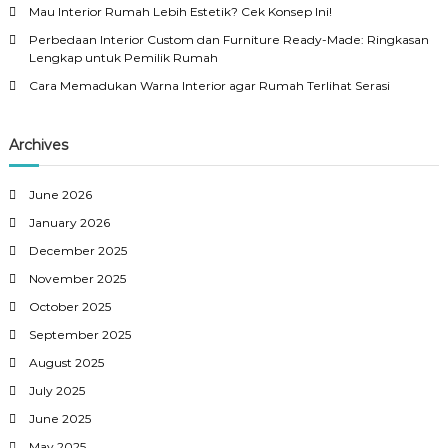
n
:
i
h
Mau Interior Rumah Lebih Estetik? Cek Konsep Ini!
e
n
D
h
a
Perbedaan Interior Custom dan Furniture Ready-Made: Ringkasan
I
i
a
Lengkap untuk Pemilik Rumah
n
f
t
t
a
v
Cara Memadukan Warna Interior agar Rumah Terlihat Serasi
a
e
b
n
r
e
M
i
i
l
e
Archives
o
n
r
g
t
M
a
June 2026
o
l
a
January 2026
d
e
December 2025
r
t
November 2025
n
October 2025
i
September 2025
o
August 2025
July 2025
n
June 2025
May 2025