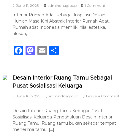
e
i
o
o
o
June 11, 2025
admindnagroup
1 Comment
r
o
n
i
o
n
n
Interior Rumah Adat sebagai Inspirasi Desain
I
o
a
Hunian Masa Kini Abstrak Interior Rumah Adat,
n
r
k
l
t
Rumah adat Indonesia memiliki nilai estetika,
u
J
e
n
filosofi, […]
a
r
t
w
i
u
a
F
M
E
S
o
k
r
M
a
a
m
h
R
e
u
m
c
st
ai
ar
m
b
a
a
e
o
l
e
Desain Interior Ruang Tamu Sebagai
h
n
Pusat Sosialisasi Keluarga
b
d
A
g
d
u
o
o
June 10, 2025
admindnagroup
Leave a Comment
a
n
o
t
K
o
n
n
s
a
Desain Interior Ruang Tamu Sebagai Pusat
D
e
r
k
Sosialisasi Keluarga Pendahuluan Desain Interior
e
b
a
s
Ruang Tamu, Ruang tamu bukan sekadar tempat
a
k
a
g
t
menerima tamu. […]