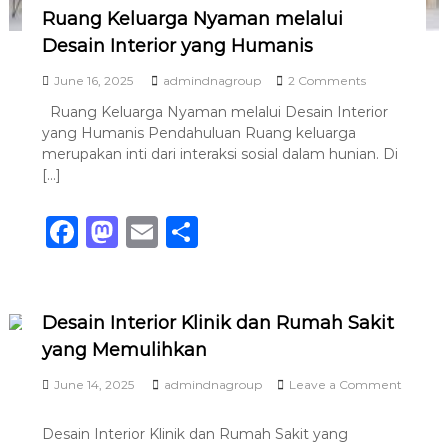
o
Ruang Keluarga Nyaman melalui
k
a
Desain Interior yang Humanis
l
y
o
June 16, 2025
admindnagroup
2 Comments
a
n
Ruang Keluarga Nyaman melalui Desain Interior
n
R
yang Humanis Pendahuluan Ruang keluarga
g
u
E
a
merupakan inti dari interaksi sosial dalam hunian. Di
s
n
[…]
t
g
e
K
F
M
E
S
t
e
i
l
a
a
m
h
k
u
d
a
c
st
ai
ar
a
r
n
g
e
o
l
e
Desain Interior Klinik dan Rumah Sakit
I
a
yang Memulihkan
b
d
n
N
f
y
o
o
o
June 14, 2025
admindnagroup
Leave a Comment
a
r
o
m
o
n
m
n
a
Desain Interior Klinik dan Rumah Sakit yang
a
D
n