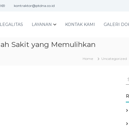
969
kontraktor@ptdna.co.id
LEGALITAS
LAYANAN
KONTAK KAMI
GALERI DO
umah Sakit yang Memulihkan
Home
Uncategorized
S
e
a
r
R
c
h
f
o
r