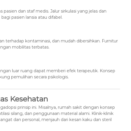
sien dan staf medis. Jalur sirkulasi yang jelas dan
gi pasien lansia atau difabel.
an terhadap kontaminasi, dan mudah dibersihkan. Furnitur
gan mobilitas terbatas.
gan luar ruang dapat memberi efek terapeutik. Konsep
ung pemulihan secara psikologis.
tas Kesehatan
adopsi prinsip ini. Misalnya, rumah sakit dengan konsep
lasi silang, dan penggunaan material alami. Klinik-klinik
angat dan personal, menjauh dari kesan kaku dan steril