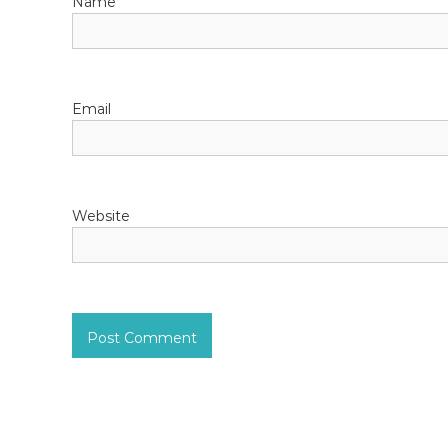
Name
i
o
Email
n
Website