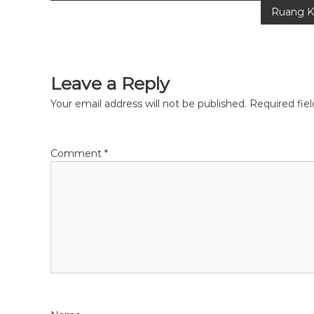
o
o
Ruang K
o
o
n
s
k
Leave a Reply
t
Your email address will not be published.
Required fie
n
a
Comment
*
v
i
g
a
t