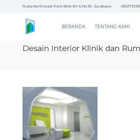
S
Ruko Northwest Park Blok NV 6 No 59, Surabaya
085173316
k
P
i
T
p
BERANDA
TENTANG KAMI
t
D
o
N
c
A
Desain Interior Klinik dan R
o
M
n
I
t
T
e
R
n
t
A
K
O
N
S
T
R
U