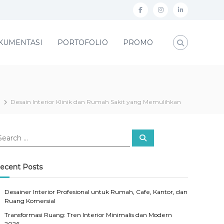
f
i
l
a
n
i
c
s
n
KUMENTASI
PORTOFOLIO
PROMO
e
t
k
b
a
e
o
g
d
o
r
i
Desain Interior Klinik dan Rumah Sakit yang Memulihkan
k
a
n
m
S
e
a
r
c
ecent Posts
h
Desainer Interior Profesional untuk Rumah, Cafe, Kantor, dan
Ruang Komersial
Transformasi Ruang: Tren Interior Minimalis dan Modern
2026