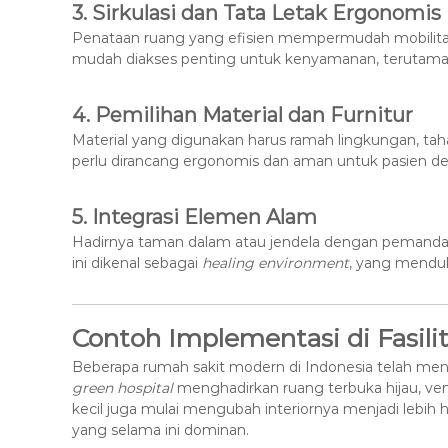
3.
Sirkulasi dan Tata Letak Ergonomis
Penataan ruang yang efisien mempermudah mobilitas pa
mudah diakses penting untuk kenyamanan, terutama ba
4.
Pemilihan Material dan Furnitur
Material yang digunakan harus ramah lingkungan, tah
perlu dirancang ergonomis dan aman untuk pasien den
5.
Integrasi Elemen Alam
Hadirnya taman dalam atau jendela dengan pemandan
ini dikenal sebagai
healing environment
, yang menduk
Contoh Implementasi di Fasili
Beberapa rumah sakit modern di Indonesia telah meng
green hospital
menghadirkan ruang terbuka hijau, venti
kecil juga mulai mengubah interiornya menjadi lebih h
yang selama ini dominan.