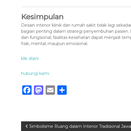
Kesimpulan
Desain interior klinik dan rumah sakit tidak lagi sekada
bagian penting dalam strategi penyembuhan pasien
dan fungsional, fasilitas kesehatan dapat menjadi t
fisik, mental, maupun emosional.
klik disini
hubungi kami
F
M
E
S
a
a
m
h
c
st
ai
ar
e
o
l
e
b
d
P
Simbolisme Ruang dalam Interior Tradisional Jaw