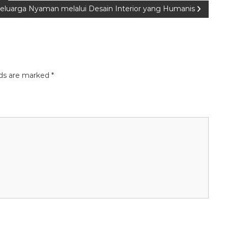
eluarga Nyaman melalui Desain Interior yang Humanis
lds are marked
*